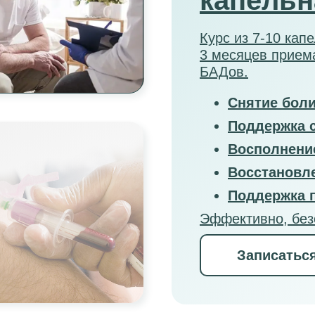
капельн
Курс из 7-10 кап
3 месяцев прием
БАДов.
Снятие бол
Поддержка с
Восполнени
Восстановле
Поддержка 
Эффективно, без
индивидуально.
Записатьс