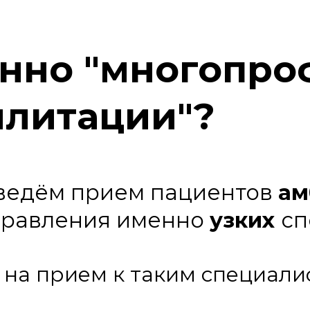
нно "многопр
илитации"?
 ведём прием пациентов
ам
правления именно
узких
сп
 на прием к таким специалис