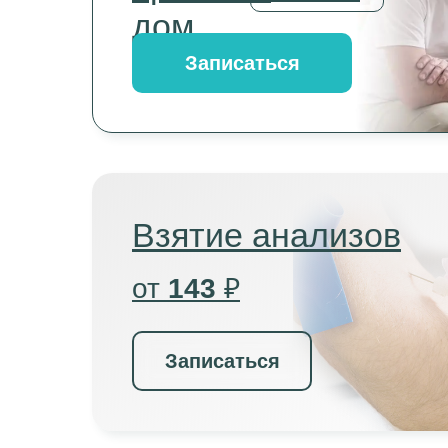
дом
Записаться
Взятие анализов
от
143
₽
Записаться