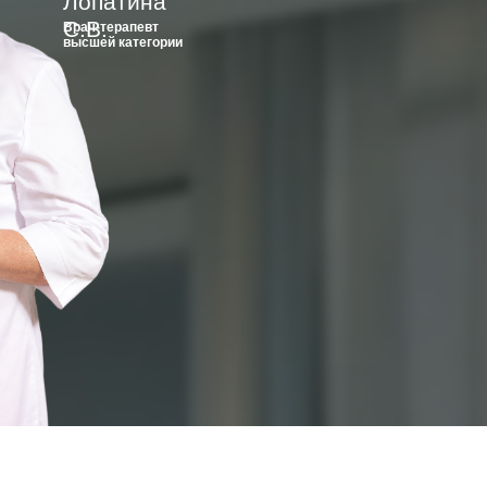
Лопатина
С.В.
Врач-терапевт
высшей категории