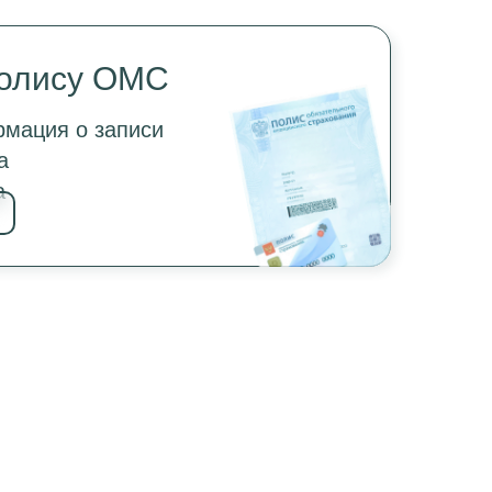
полису ОМС
мация о записи
а
а