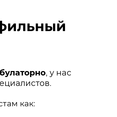
офильный
булаторно
, у нас
ециалистов.
там как: