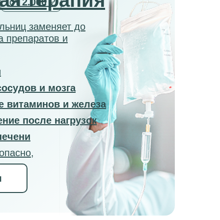
ая терапия
от
2.000
₽
ельниц заменяет до
а препаратов и
и
осудов и мозга
е витаминов и железа
ние после нагрузок
печени
опасно,
я