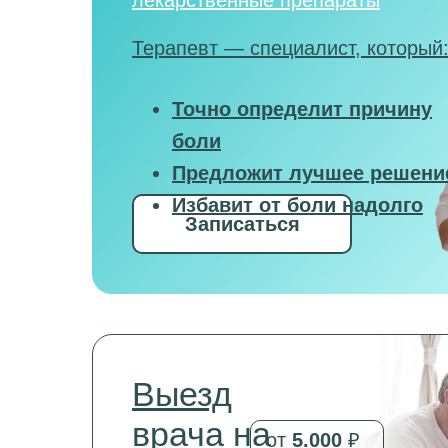
лекарственные препараты
Терапевт — специалист, который
Точно определит причину
боли
Предложит лучшее решени
Избавит от боли надолго
Записаться
Выезд
врача на
от
5.000
₽