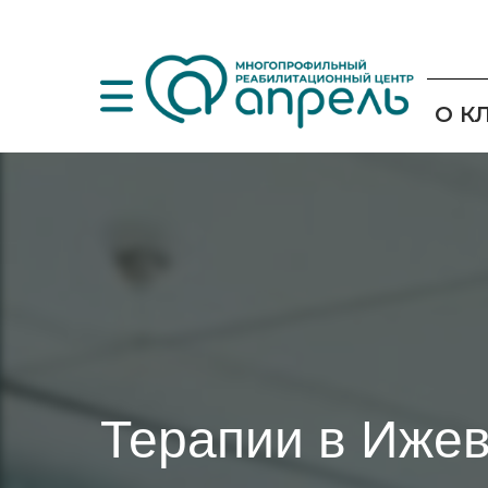
О К
Терапии в Ижев