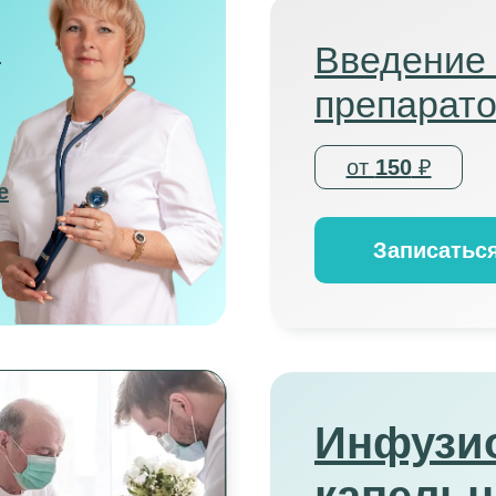
Введение
:
препарат
от
150
₽
е
Записатьс
Инфузи