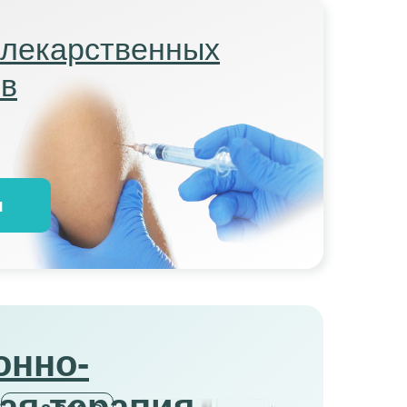
 лекарственных
ов
я
онно-