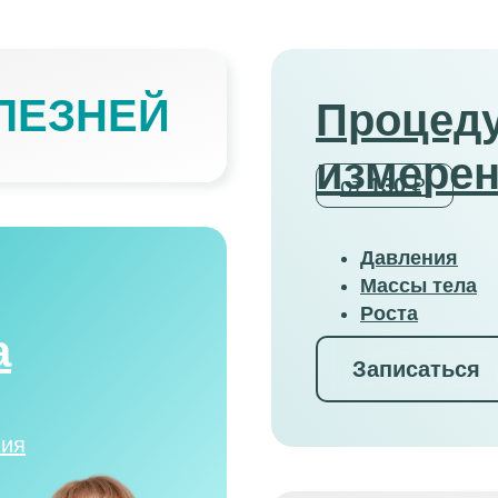
ЛЕЗНЕЙ
Процед
измере
от
130
₽
Давления
Массы тела
Роста
а
Записаться
ния