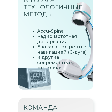
ВЫСОКО-
ТЕХНОЛОГИЧНЫЕ
МЕТОДЫ
Accu-Spina
Радиочастотная
денервация
Блокада под рентген-
навигацией (С-дуга)
и другие
современные
методики.
КОМАНДА