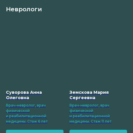
Неврологи
Суворова Анна
Земскова Мария
Олеговна
Сергеевна
Врач-невролог, врач
Врач-невролог, врач
физической
физической
и реабилитационной
и реабилитационной
медицины. Стаж 6 лет
медицины. Стаж 11 лет