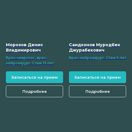
Морозов Денис
Саидхонов Муродбек
Владимирович
Джурабекович
Врач-невролог, врач-
Врач-нейрохирург. Стаж 5 лет
нейрохирург. Стаж 13 лет
Записаться на прием
Записаться на прием
Подробнее
Подробнее