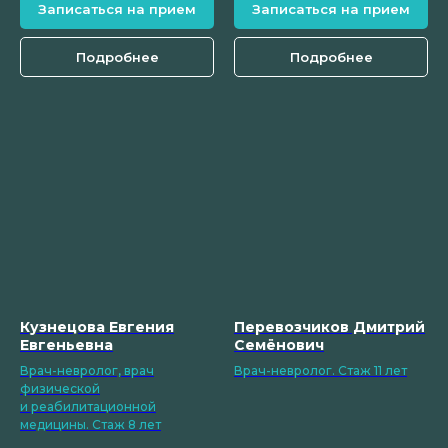
Записаться на прием
Записаться на прием
Подробнее
Подробнее
Кузнецова Евгения
Перевозчиков Дмитрий
Евгеньевна
Семёнович
Врач-невролог, врач
Врач-невролог. Стаж 11 лет
физической
и реабилитационной
медицины. Стаж 8 лет