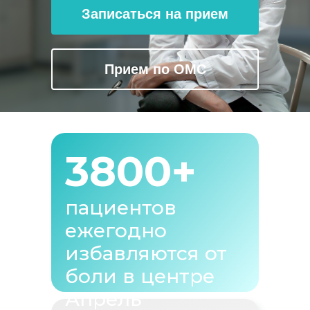
Записаться на прием
Прием по ОМС
3800+
пациентов
ежегодно
избавляются от
боли в центре
Апрель