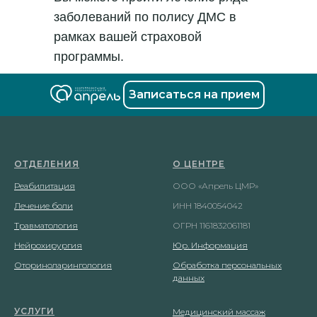
ный
заболеваний по полису ДМС в
рамках вашей страховой
программы.
Записаться на прием
ОТДЕЛЕНИЯ
О ЦЕНТРЕ
Реабилитация
ООО «Апрель ЦМР»
Лечение боли
ИНН 1840054042
Травматология
ОГРН 1161832061181
Нейрохирургия
Юр. Информация
Оториноларингология
Обработка персональных
данных
УСЛУГИ
Медицинский массаж