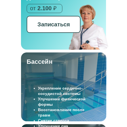
от
2.100
₽
Записаться
Бассейн
Укрепление сердечно-
сосудистой системы
Улучшение физической
формы
Восстановление после
травм
Снятие стресса
Улучшение сна