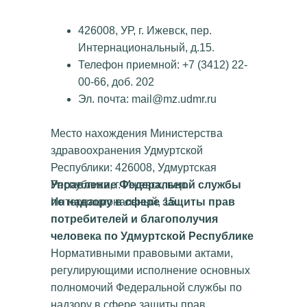
426008, УР, г. Ижевск, пер.
Интернациональный, д.15.
Телефон приемной: +7 (3412) 22-
00-66, доб. 202
Эл. почта: mail@mz.udmr.ru
Место нахождения Министерства
здравоохранения Удмуртской
Республики: 426008, Удмуртская
Управление Федеральной службы
Республика, г. Ижевск, пер.
по надзору в сфере защиты прав
Интернациональный, 15.
потребителей и благополучия
человека по Удмуртской Республике
Нормативными правовыми актами,
регулирующими исполнение основных
полномочий Федеральной службы по
надзору в сфере защиты прав