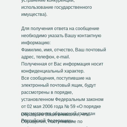
устранение конкуренции,
использование государственного
имущества).
Для получения ответа на сообщение
необходимо указать Вашу контактную
информацию:
Фамилию, имя, отчество, Ваш почтовый
адрес, телефон, e-mail.
Полученная от Вас информация носит
конфиденциальный характер.
Все сообщения, поступившие на
электронный почтовый ящик, будут
рассмотрены в порядке,
установленном Федеральным законом
от 02 мая 2006 года № 59 «О порядке
рассмотрения обращений граждан
Обращаем Ваше внимание, что:
Российской Федерации».
Обращения, поступившие по