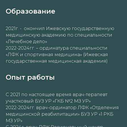
Образование
2021г. - окончил Ижевскую государственную
медицинскую академию по специальности
«Лечебное дело»
2022-2024гг. – ординатура специальности
«ЛФК и спортивная медицина» (Ижевская
государственная медицинская академия)
Опыт работы
С 2021 по настоящее время врач-терапевт
участковый БУЗ УР «ГКБ №2 МЗ УР»
2022-2024гг. врач-ординатор ЛФК «Отделения
медицинской реабилитации» БУЗ УР «1 РКБ
ный
МЗ УР»