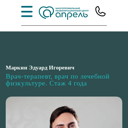
Маркин Эдуард Игоревич
Врач-терапевт, врач по лечебной
физкультуре. Стаж 4 года