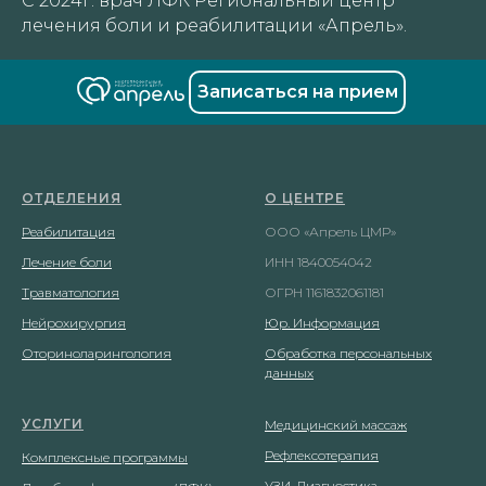
С 2024г. врач ЛФК Региональный центр
лечения боли и реабилитации «Апрель».
Записаться на прием
ОТДЕЛЕНИЯ
О ЦЕНТРЕ
Реабилитация
ООО «Апрель ЦМР»
Лечение боли
ИНН 1840054042
Травматология
ОГРН 1161832061181
Нейрохирургия
Юр. Информация
Оториноларингология
Обработка персональных
данных
УСЛУГИ
Медицинский массаж
Рефлексотерапия
Комплексные программы
УЗИ-Диагностика