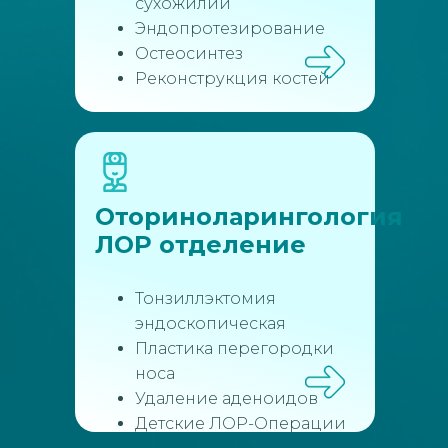
сухожилий
Эндопротезирование
Остеосинтез
Реконструкция костей
Оториноларингология
ЛОР отделение
Тонзиллэктомия
эндоскопическая
Пластика перегородки
носа
Удаление аденоидов
Детские ЛОР-Операции