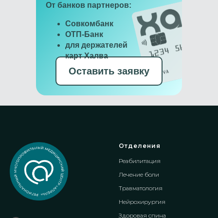
От банков партнеров:
Совкомбанк
ОТП-Банк
для держателей
карт Халва
Оставить заявку
Отделения
Реабилитация
Лечение боли
Травматология
Нейрохирургия
Здоровая спина