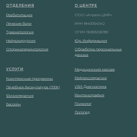
ОТДЕЛЕНИЯ
О ЦЕНТРЕ
Реабилитация
ООО «Апрель ЦМР»
Лечение боли
ИНН 1840054042
Травматология
ОГРН 1161832061181
Нейрохирургия
Юр. Информация
Оториноларингология
Обработка персональных
данных
УСЛУГИ
Медицинский массаж
Рефлексотерапия
Комплексные программы
УЗИ-Диагностика
Лечебная физкультура (ЛФК)
Рентгенография
Физиотерапия
Психолог
Бассейн
Логопед