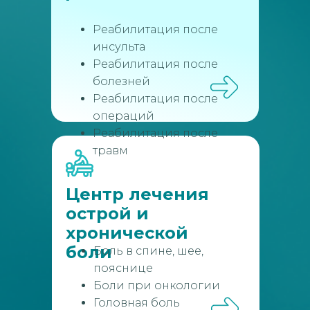
Реабилитация после
инсульта
Реабилитация после
болезней
Реабилитация после
операций
Реабилитация после
травм
Центр лечения
острой и
хронической
боли
Боль в спине, шее,
пояснице
Боли при онкологии
Головная боль