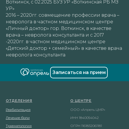
Воткинск, с 02.2025 БУЗ УР «Воткинская РБ МЗ
УР»
2016 – 2020гг. совмещение профессии врача –
невролога в частном медицинском центре
«Личный доктор» гор. Воткинск, в качестве
врача – невролога консультанта и с 2017
ный
-2020гг. в частном медицинском центре
«Детский доктор + семейный» в качестве врача
невролога консультанта
Записаться на прием
ОТДЕЛЕНИЯ
О ЦЕНТРЕ
Реабилитация
ООО «Апрель ЦМР»
Лечение боли
ИНН 1840054042
Травматология
ОГРН 1161832061181