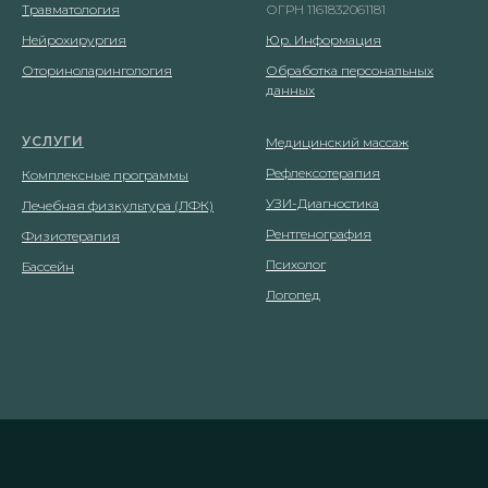
Травматология
ОГРН 1161832061181
Нейрохирургия
Юр. Информация
Оториноларингология
Обработка персональных
данных
УСЛУГИ
Медицинский массаж
Рефлексотерапия
Комплексные программы
УЗИ-Диагностика
Лечебная физкультура (ЛФК)
Рентгенография
Физиотерапия
Психолог
Бассейн
Логопед