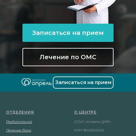
Записаться на прием
ный
Лечение по ОМС
Записаться на прием
ОТДЕЛЕНИЯ
О ЦЕНТРЕ
Реабилитация
ООО «Апрель ЦМР»
Лечение боли
ИНН 1840054042