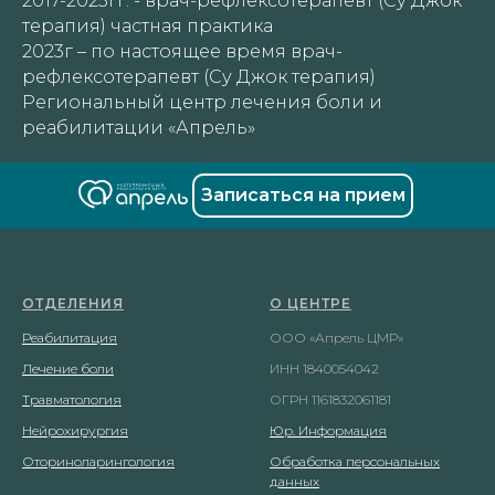
2017-2023гг. - врач-рефлексотерапевт (Су Джок
терапия) частная практика
2023г – по настоящее время врач-
ный
рефлексотерапевт (Су Джок терапия)
Региональный центр лечения боли и
реабилитации «Апрель»
Записаться на прием
ОТДЕЛЕНИЯ
О ЦЕНТРЕ
Реабилитация
ООО «Апрель ЦМР»
Лечение боли
ИНН 1840054042
Травматология
ОГРН 1161832061181
Нейрохирургия
Юр. Информация
Оториноларингология
Обработка персональных
данных