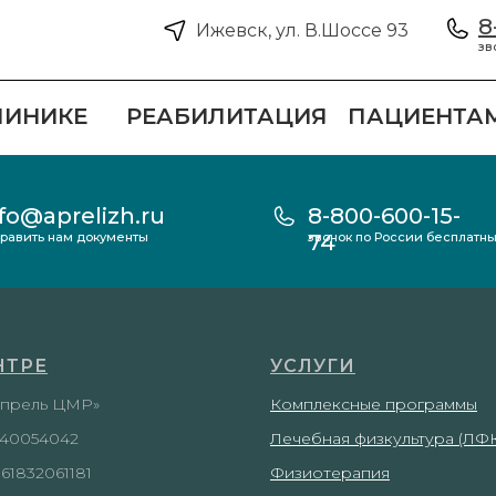
8
Ижевск, ул. В.Шоссе 93
зв
ЛИНИКЕ
РЕАБИЛИТАЦИЯ
ПАЦИЕНТА
fo@aprelizh.ru
8-800-600-15-
равить нам документы
звонок по России бесплатн
74
НТРЕ
УСЛУГИ
прель ЦМР»
Комплексные программы
40054042
Лечебная физкультура (ЛФК
61832061181
Физиотерапия