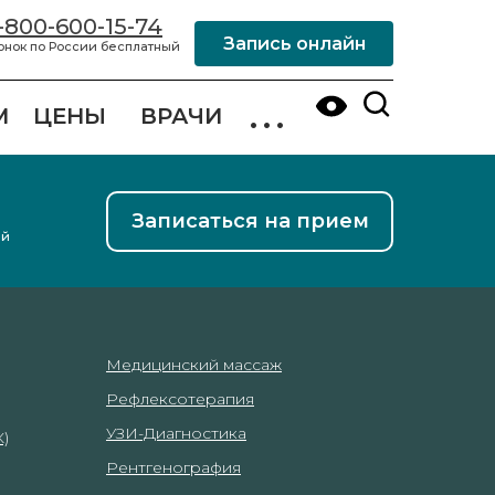
-800-600-15-74
Запись онлайн
онок по России бесплатный
...
М
ЦЕНЫ
ВРАЧИ
Записаться на прием
ый
Медицинский массаж
Рефлексотерапия
УЗИ-Диагностика
)
Рентгенография